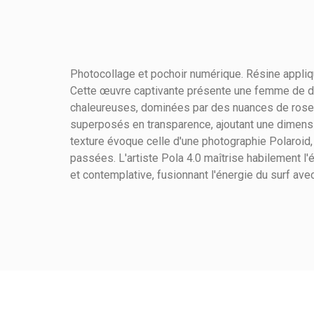
Photocollage et pochoir numérique. Résine appliqu
Cette œuvre captivante présente une femme de dos
chaleureuses, dominées par des nuances de rose 
superposés en transparence, ajoutant une dimensio
Matières
texture évoque celle d'une photographie Polaroid
passées. L'artiste Pola 4.0 maîtrise habilement l'éq
Hauteur (cm)
et contemplative, fusionnant l'énergie du surf avec 
Largeur (cm)
Orientation
Techniques