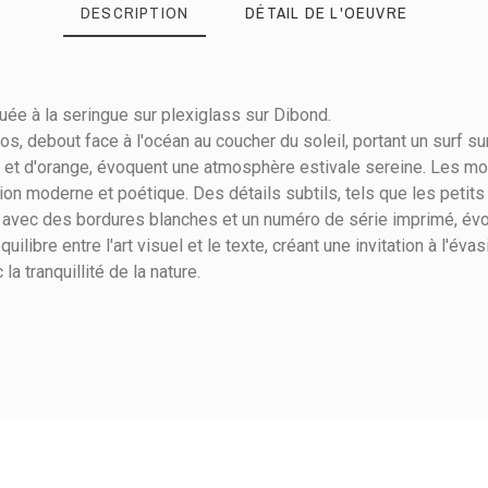
DESCRIPTION
DÉTAIL DE L'OEUVRE
ée à la seringue sur plexiglass sur Dibond.
, debout face à l'océan au coucher du soleil, portant un surf s
et d'orange, évoquent une atmosphère estivale sereine. Les mo
n moderne et poétique. Des détails subtils, tels que les petits
Dibond
, avec des bordures blanches et un numéro de série imprimé, év
uilibre entre l'art visuel et le texte, créant une invitation à l'év
120
la tranquillité de la nature.
100
Portrait
Technique mixte