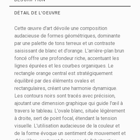
DÉTAIL DE L'OEUVRE
Cette œuvre d'art dévoile une composition
audacieuse de formes géométriques, dominante
par une palette de tons terreux et un contraste
saisissant de blanc et d'orange. L'arrière-plan brun
Matières
Acrylique sur toile
foncé offre une profondeur riche, accentuant les
lignes épurées et les courbes organiques. Le
Hauteur (cm)
130
rectangle orange central est stratégiquement
Largeur (cm)
96
équilibré par des éléments ovales et
rectangulaires, créant une harmonie dynamique.
Epaisseur (cm)
2
Les contours noirs sont tracés avec précision,
ajoutant une dimension graphique qui guide l'œil à
travers le tableau. L'ovale blanc, située légèrement
à droite, sert de point focal, étendant la tension
visuelle. L'utilisation audacieuse de la couleur et
de la forme évoque un sentiment de mouvement et