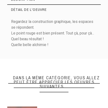
DÉTAIL DE L'OEUVRE
Regardez la construction graphique, les espaces
se répondent.
Le point rouge est bien présent. Tout çà, pour çà...
Quel beau résultat !
Matières
Acrylique sur toile
Quelle belle alchimie !
Hauteur (cm)
100
Largeur (cm)
150
Epaisseur (cm)
3
DANS LA MÊME CATÉGORIE, VOUS ALLEZ
PEUT ÊTRE APPRÉCIER LES OEUVRES
SUIVANTES