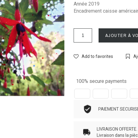
Année 2019
Encadrement caisse américain
AJOUTER À V
Add to favorites
Aj
100% secure payments
PAIEMENT SECURISE.
LIVRAISON OFFERTE. N
Livraison dans la piè