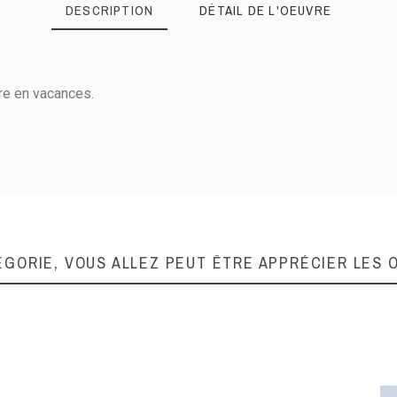
DESCRIPTION
DÉTAIL DE L'OEUVRE
tre en vacances.
Acrylique sur toile
81
100
ÉGORIE, VOUS ALLEZ PEUT ÊTRE APPRÉCIER LES 
Carré