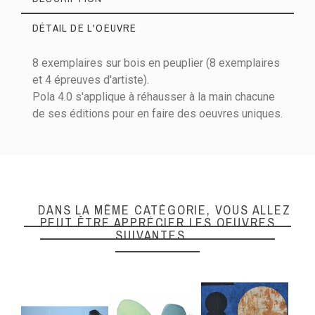
DÉTAIL DE L'OEUVRE
8 exemplaires sur bois en peuplier (8 exemplaires
et 4 épreuves d'artiste).
Pola 4.0 s'applique à réhausser à la main chacune
de ses éditions pour en faire des oeuvres uniques.
Hauteur (cm)
80
Largeur (cm)
60
Orientation
Portrait
DANS LA MÊME CATÉGORIE, VOUS ALLEZ
Encadrement
Encadré
PEUT ÊTRE APPRÉCIER LES OEUVRES
SUIVANTES
Techniques
Technique mixte