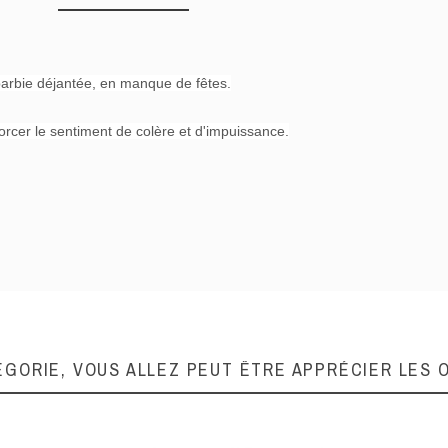
e barbie déjantée, en manque de fêtes.
rcer le sentiment de colère et d'impuissance.
100
80
Carré
Peinture à l'huile
Bleu
ÉGORIE, VOUS ALLEZ PEUT ÊTRE APPRÉCIER LES 
2