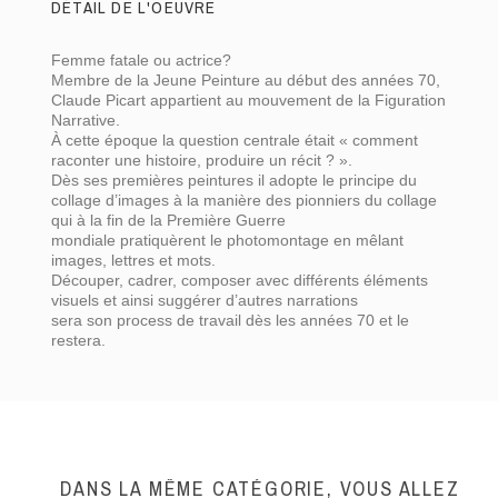
DÉTAIL DE L'OEUVRE
Femme fatale ou actrice?
Membre de la Jeune Peinture au début des années 70,
Claude Picart appartient au mouvement de la Figuration
Narrative.
À cette époque l
a question centrale
était « comment
Hauteur (cm)
65
raconter une histoire, produire un récit ? ».
Dès ses premières peintures il adopte le principe du
Largeur (cm)
65
collage d’images à la manière des pionniers du collage
qui à la fin de la Première Guerre
mondiale
pratiquèrent
le photomontage
en mêlant
Techniques
Peinture acrylique
images, lettres et
mots.
Découper, cadrer, composer avec différents éléments
visuels et ainsi suggérer d
’autres narrations
sera son process de travail dès les années 70 et le
restera.
DANS LA MÊME CATÉGORIE, VOUS ALLEZ