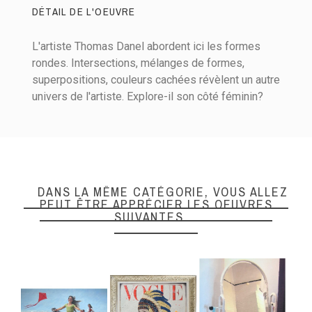
DÉTAIL DE L'OEUVRE
L'artiste Thomas Danel abordent ici les formes
rondes. Intersections, mélanges de formes,
superpositions, couleurs cachées révèlent un autre
univers de l'artiste. Explore-il son côté féminin?
Matières
Acrylique sur toile
Hauteur (cm)
20
Largeur (cm)
20
DANS LA MÊME CATÉGORIE, VOUS ALLEZ
Epaisseur (cm)
2
PEUT ÊTRE APPRÉCIER LES OEUVRES
SUIVANTES