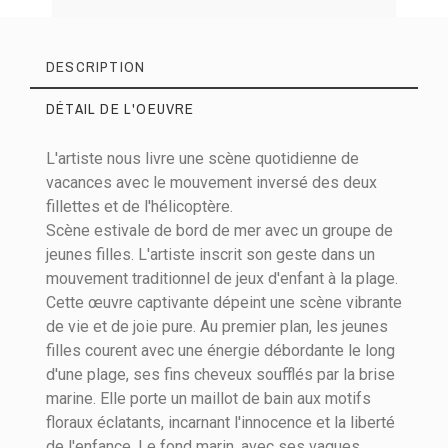
DESCRIPTION
DÉTAIL DE L'OEUVRE
L'artiste nous livre une scène quotidienne de
vacances avec le mouvement inversé des deux
fillettes et de l'hélicoptère.
Scène estivale de bord de mer avec un groupe de
Matières
Acrylique sur toile
jeunes filles. L'artiste inscrit son geste dans un
mouvement traditionnel de jeux d'enfant à la plage.
Hauteur (cm)
50
Cette œuvre captivante dépeint une scène vibrante
Largeur (cm)
73
de vie et de joie pure. Au premier plan, les jeunes
filles courent avec une énergie débordante le long
Orientation
Paysage
d'une plage, ses fins cheveux soufflés par la brise
marine. Elle porte un maillot de bain aux motifs
floraux éclatants, incarnant l'innocence et la liberté
de l'enfance. Le fond marin, avec ses vagues