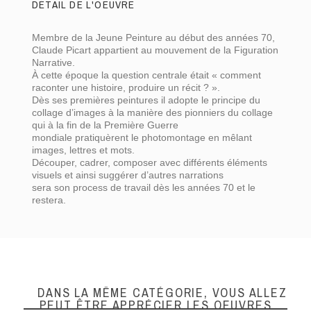
DÉTAIL DE L'OEUVRE
Membre de la Jeune Peinture au début des années 70,
Claude Picart appartient au mouvement de la Figuration
Narrative.
À cette époque l
a question centrale
était « comment
raconter une histoire, produire un récit ? ».
Hauteur (cm)
65
Dès ses premières peintures il adopte le principe du
collage d’images à la manière des pionniers du collage
Largeur (cm)
65
qui à la fin de la Première Guerre
mondiale
pratiquèrent
le photomontage
en mêlant
images, lettres et
mots.
Techniques
Peinture acrylique
Découper, cadrer, composer avec différents éléments
visuels et ainsi suggérer d
’autres narrations
sera son process de travail dès les années 70 et le
restera.
DANS LA MÊME CATÉGORIE, VOUS ALLEZ
PEUT ÊTRE APPRÉCIER LES OEUVRES