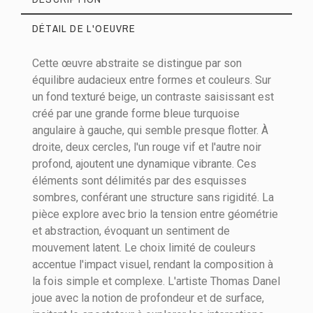
DÉTAIL DE L'OEUVRE
Cette œuvre abstraite se distingue par son
équilibre audacieux entre formes et couleurs. Sur
un fond texturé beige, un contraste saisissant est
créé par une grande forme bleue turquoise
Matières
Acrylique sur toile
angulaire à gauche, qui semble presque flotter. À
droite, deux cercles, l'un rouge vif et l'autre noir
Hauteur (cm)
100
profond, ajoutent une dynamique vibrante. Ces
Largeur (cm)
120
éléments sont délimités par des esquisses
sombres, conférant une structure sans rigidité. La
Epaisseur (cm)
2
pièce explore avec brio la tension entre géométrie
et abstraction, évoquant un sentiment de
mouvement latent. Le choix limité de couleurs
accentue l'impact visuel, rendant la composition à
la fois simple et complexe. L'artiste Thomas Danel
joue avec la notion de profondeur et de surface,