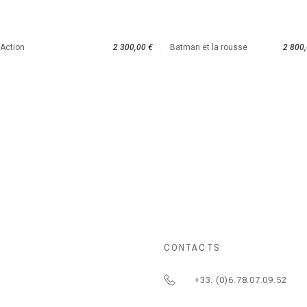
Action
2 300,00 €
Batman et la rousse
2 800,
CONTACTS
+33. (0)6.78.07.09.52